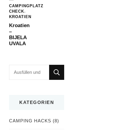
CAMPINGPLATZ
CHECK
KROATIEN
Kroatien
–
BIJELA
UVALA
Suchst
du
nach
etwas?
KATEGORIEN
CAMPING HACKS
(8)