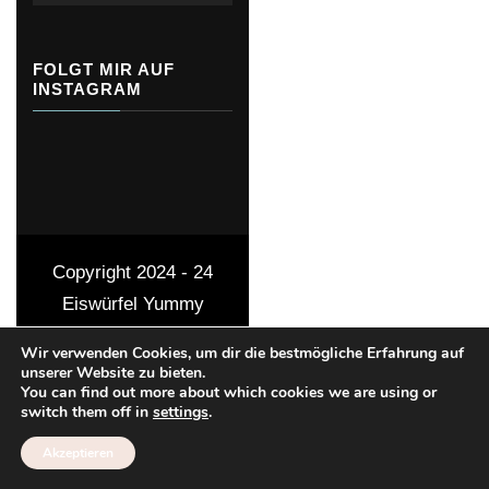
FOLGT MIR AUF
INSTAGRAM
Copyright 2024 - 24
Eiswürfel
Yummy
Recipe | Entwickelt von
Wir verwenden Cookies, um dir die bestmögliche Erfahrung auf
Blossom Themes
.
unserer Website zu bieten.
You can find out more about which cookies we are using or
Präsentiert von
switch them off in
settings
.
WordPress
.
Impressum
Akzeptieren
/ Datenschutz