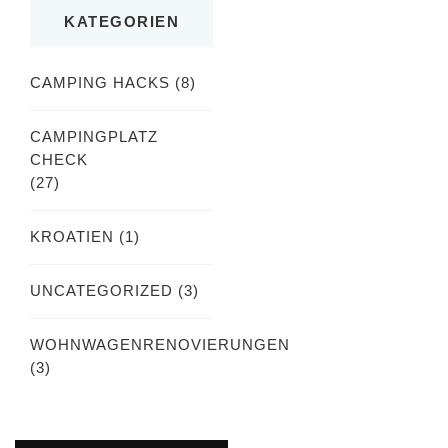
etwas?
KATEGORIEN
CAMPING HACKS
(8)
CAMPINGPLATZ
CHECK
(27)
KROATIEN
(1)
UNCATEGORIZED
(3)
WOHNWAGENRENOVIERUNGEN
(3)