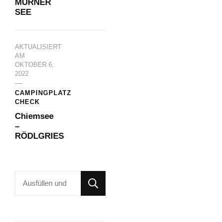
MURNER
SEE
AKTUALISIERT
AM
OKTOBER 6,
2022
CAMPINGPLATZ
CHECK
Chiemsee
–
RÖDLGRIES
Suchst
du
nach