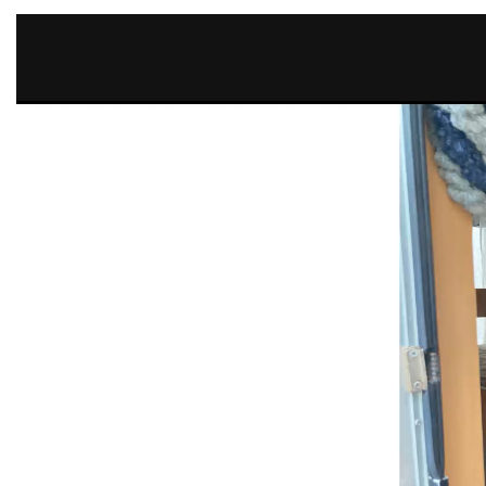
Video-
Player