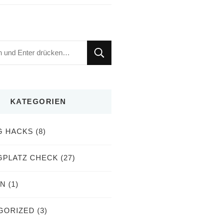
KATEGORIEN
G HACKS
(8)
GPLATZ CHECK
(27)
EN
(1)
GORIZED
(3)