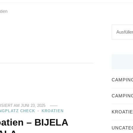
tien
Suchst
du
nach
etwas?
CAMPIN
CAMPIN
ISIERT AM
JUNI 23, 2025
NGPLATZ CHECK
KROATIEN
KROATI
atien – BIJELA
UNCATE