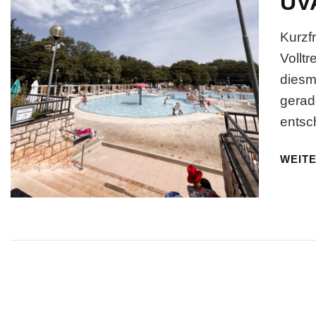
UV
Kurzfr
Volltr
diesm
gerad
entsc
WEIT