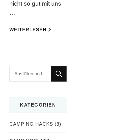
nicht so gut mit uns
…
WEITERLESEN
Suchst
du
nach
etwas?
KATEGORIEN
CAMPING HACKS
(8)